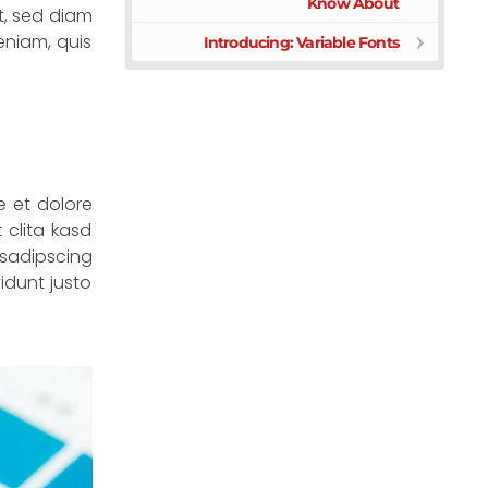
Know About
t, sed diam
eniam, quis
Introducing: Variable Fonts
e et dolore
 clita kasd
 sadipscing
idunt justo