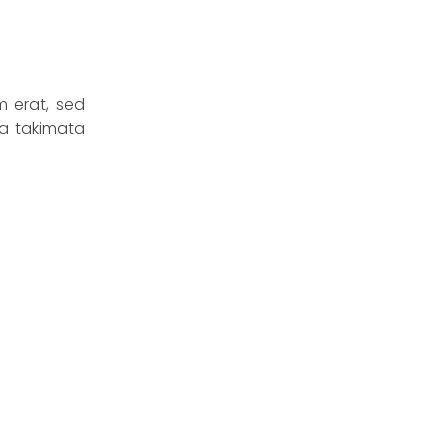
m erat, sed
ea takimata