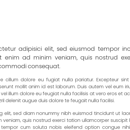
etur adipisici elit, sed eiusmod tempor in
t enim ad minim veniam, quis nostrud exer
ea commodi consequat.
se cillum dolore eu fugiat nulla pariatur. Excepteur si
serunt mollit anim id est laborum. Duis autem vel eum iriu
vel illum dolore eu feugiat nulla facilisis at vero eros et
l delenit augue duis dolore te feugait nulla facilisi.
ng elit, sed diam nonummy nibh euismod tincidunt ut lao
eniam, quis nostrud exerci tation ullamcorper suscipit lo
tempor cum soluta nobis eleifend option congue nihil