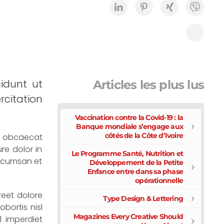
cidunt ut
Articles les plus lus
citation
Vaccination contre la Covid-19 : la
Banque mondiale s’engage aux
côtés de la Côte d’Ivoire
nt obcaecat
re dolor in
Le Programme Santé, Nutrition et
 accumsan et
Développement de la Petite
Enfance entre dans sa phase
opérationnelle
reet dolore
Type Design & Lettering
bortis nisl
Magazines Every Creative Should
 imperdiet