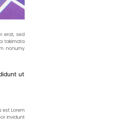
m erat, sed
ea takimata
diam nonumy
didunt ut
s est Lorem
or invidunt