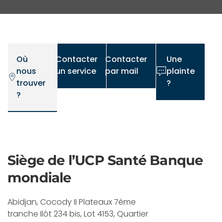
Où
Contacter
Contacter
Une
nous
un service
par mail
plainte
trouver
?
?
Siège de l’UCP Santé Banque
mondiale
Abidjan, Cocody II Plateaux 7ème
tranche Ilôt 234 bis, Lot 4153, Quartier