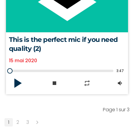
This is the perfect mic if you need
quality (2)
15 mai 2020
3:47
play_arrow
stop
repeat
volume_down
Page 1 sur 3
1
2
3