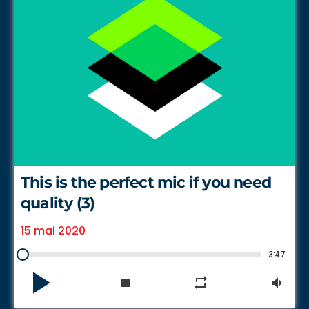
This is the perfect mic if you need
quality (3)
15 mai 2020
3:47
play_arrow
stop
repeat
volume_down