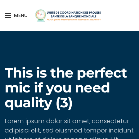
MENU
Skip to main content
Home
Médias center
Multimedia
Podcasts
This is the perfect
mic if you need
quality (3)
Lorem ipsum dolor sit amet, consectetur
adipisici elit, sed eiusmod tempor incidunt