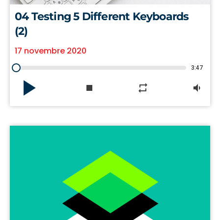
04 Testing 5 Different Keyboards
(2)
17 novembre 2020
3:47
play_arrow
stop
repeat
volume_down