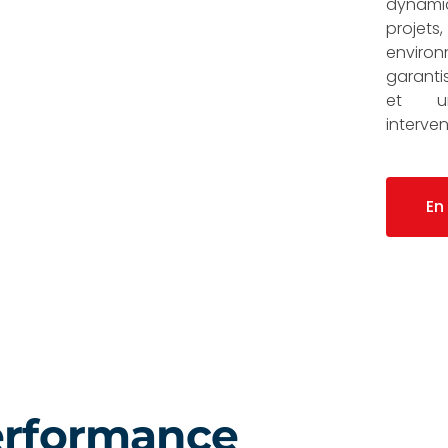
dynami
proj
enviro
garanti
et u
interve
En
erformance