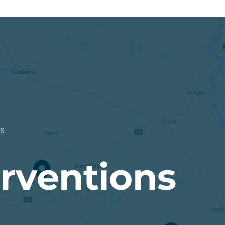
s
erventions