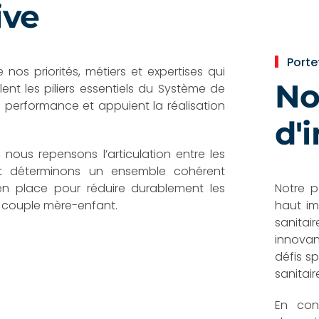
ive
Portef
nos priorités, métiers et expertises qui
No
ent les piliers essentiels du Système de
la performance et appuient la réalisation
d'
 nous repensons l’articulation entre les
 et déterminons un ensemble cohérent
en place pour réduire durablement les
Notre p
e couple mère-enfant.
haut im
sanita
innovan
défis sp
sanitair
En conf